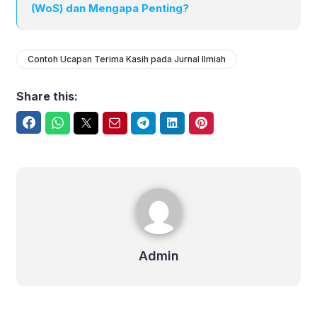
(WoS) dan Mengapa Penting?
Contoh Ucapan Terima Kasih pada Jurnal Ilmiah
Share this:
Facebook
WhatsApp
Twitter
Email
Telegram
LinkedIn
Pinterest
Admin
Admin