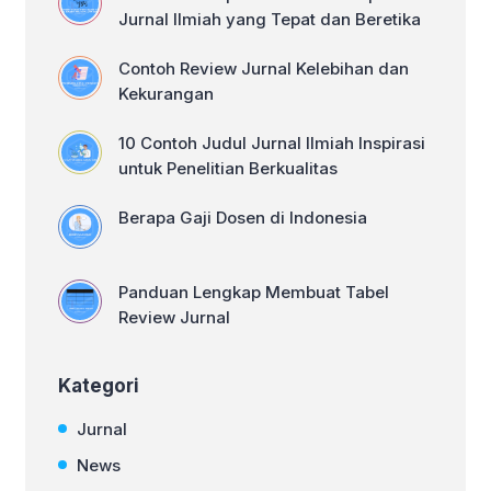
Internasional Sebelum mulai
Jurnal Ilmiah yang Tepat dan Beretika
menerjemahkan, Sobat perlu
memahami struktur jurnal internasional,
Contoh Review Jurnal Kelebihan dan
[…]
Kekurangan
10 Contoh Judul Jurnal Ilmiah Inspirasi
untuk Penelitian Berkualitas
Berapa Gaji Dosen di Indonesia
Panduan Lengkap Membuat Tabel
Review Jurnal
Kategori
Jurnal
News