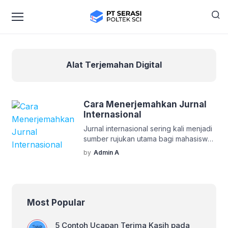
Alat Terjemahan Digital
Cara Menerjemahkan Jurnal
Internasional
Jurnal internasional sering kali menjadi
sumber rujukan utama bagi mahasiswa,
peneliti, dan akademisi. Namun, tidak
by
Admin A
sedikit yang merasa kesulitan
memahami jurnal berbahasa asing.
Lantas, bagaimana cara
menerjemahkan jurnal internasional
agar mudah dipahami dan tetap akurat?
Most Popular
Yuk, kita bahas langkah-langkahnya! 1.
Pahami Struktur dan Bahasa Jurnal
5 Contoh Ucapan Terima Kasih pada