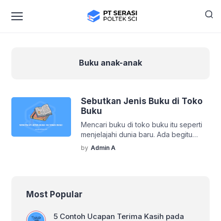
Buku anak-anak
Sebutkan Jenis Buku di Toko
Buku
Mencari buku di toko buku itu seperti
menjelajahi dunia baru. Ada begitu
banyak jenis buku yang bisa ditemukan
by
Admin A
di rak-rak yang tertata rapi. Mulai dari
bacaan santai hingga referensi
akademik, semuanya tersedia. Nah,
artikel ini akan membahas jenis-jenis
Most Popular
buku yang biasanya ada di toko buku,
lengkap dengan tips memilih yang
terbaik untuk kebutuhanmu. Jenis-
5 Contoh Ucapan Terima Kasih pada