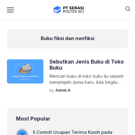
Buku fiksi dan nonfiksi
Sebutkan Jenis Buku di Toko
Buku
Mencari buku di toko buku itu seperti
menjelajahi dunia baru. Ada begitu
banyak jenis buku yang bisa ditemukan
by
Admin A
di rak-rak yang tertata rapi. Mulai dari
bacaan santai hingga referensi
akademik, semuanya tersedia. Nah,
artikel ini akan membahas jenis-jenis
Most Popular
buku yang biasanya ada di toko buku,
lengkap dengan tips memilih yang
terbaik untuk kebutuhanmu. Jenis-
5 Contoh Ucapan Terima Kasih pada