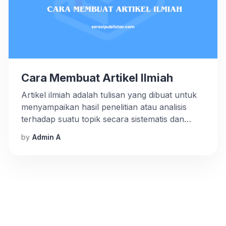
Cara Membuat Artikel Ilmiah
Artikel ilmiah adalah tulisan yang dibuat untuk
menyampaikan hasil penelitian atau analisis
terhadap suatu topik secara sistematis dan
objektif. Membuat artikel ilmiah memang
by
Admin A
memerlukan keterampilan khusus, tetapi
dengan panduan yang tepat, kamu bisa
melakukannya dengan lebih mudah. Yuk, kita
bahas langkah-langkahnya dengan santai dan
mendetail! Kenali Struktur Artikel Ilmiah
Sebelum mulai menulis, penting untuk
memahami […]