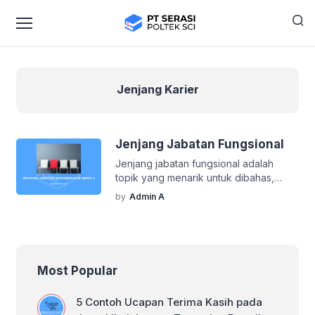
Jenjang Karier
Jenjang Jabatan Fungsional
Jenjang jabatan fungsional adalah
topik yang menarik untuk dibahas,
terutama bagi Anda yang sedang meniti
by
Admin A
karier di sektor publik atau profesional
tertentu. Dalam artikel ini, kita akan
membahas dengan santai tetapi tetap
mendalam mengenai jenjang jabatan
fungsional, apa saja tingkatan yang
Most Popular
ada, serta bagaimana cara
mencapainya. Yuk, simak bersama! Apa
5 Contoh Ucapan Terima Kasih pada
Itu Jenjang Jabatan Fungsional?