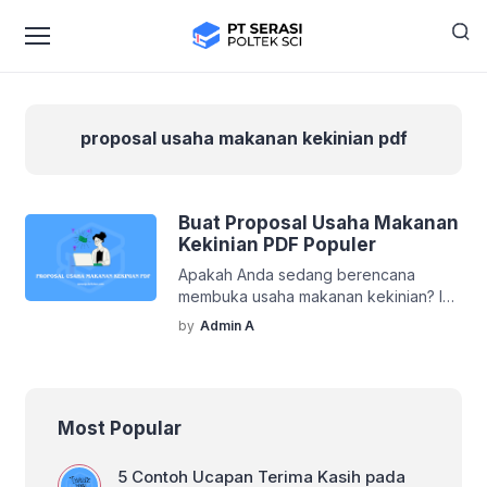
proposal usaha makanan kekinian pdf
Buat Proposal Usaha Makanan
Kekinian PDF Populer
Apakah Anda sedang berencana
membuka usaha makanan kekinian? Ide
bisnis makanan memang selalu menarik
by
Admin A
karena tren kuliner terus berkembang
dan selalu ada inovasi baru yang
disukai konsumen. Namun, untuk
memulai usaha makanan, dibutuhkan
Most Popular
perencanaan yang matang. Salah satu
langkah awal yang perlu dilakukan
adalah membuat proposal usaha
5 Contoh Ucapan Terima Kasih pada