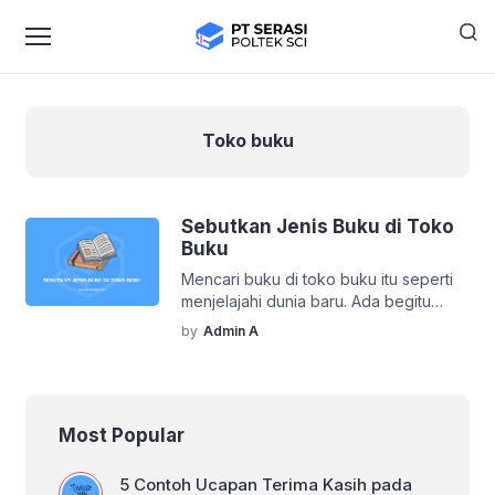
Toko buku
Sebutkan Jenis Buku di Toko
Buku
Mencari buku di toko buku itu seperti
menjelajahi dunia baru. Ada begitu
banyak jenis buku yang bisa ditemukan
by
Admin A
di rak-rak yang tertata rapi. Mulai dari
bacaan santai hingga referensi
akademik, semuanya tersedia. Nah,
artikel ini akan membahas jenis-jenis
Most Popular
buku yang biasanya ada di toko buku,
lengkap dengan tips memilih yang
terbaik untuk kebutuhanmu. Jenis-
5 Contoh Ucapan Terima Kasih pada