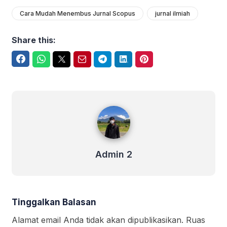
Cara Mudah Menembus Jurnal Scopus
jurnal ilmiah
Share this:
Facebook
WhatsApp
Twitter
Email
Telegram
LinkedIn
Pinterest
Admin 2
Admin 2
Tinggalkan Balasan
Alamat email Anda tidak akan dipublikasikan.
Ruas