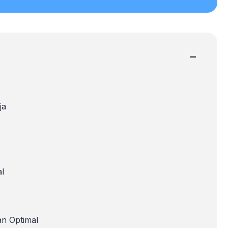
−
ja
l
n Optimal