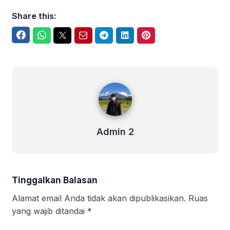
Share this:
Facebook
WhatsApp
Twitter
Email
Telegram
LinkedIn
Pinterest
Admin 2
Admin 2
Tinggalkan Balasan
Alamat email Anda tidak akan dipublikasikan.
Ruas
yang wajib ditandai
*