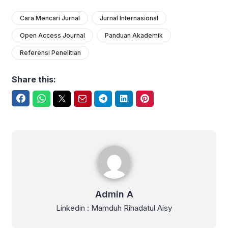
Cara Mencari Jurnal
Jurnal Internasional
Open Access Journal
Panduan Akademik
Referensi Penelitian
Share this:
Facebook
WhatsApp
Twitter
Email
Telegram
LinkedIn
Pinterest
Admin A
Admin A
Linkedin : Mamduh Rihadatul Aisy