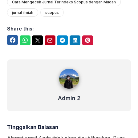
Cara Mengecek Jurnal Terindeks Scopus dengan Mudah
jurnal ilmiah
scopus
Share this:
Facebook
WhatsApp
Twitter
Email
Telegram
LinkedIn
Pinterest
Admin 2
Admin 2
Tinggalkan Balasan