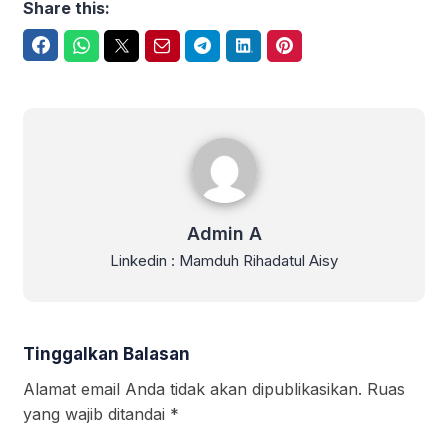
Share this:
Facebook
WhatsApp
Twitter
Email
Telegram
LinkedIn
Pinterest
Admin A
Admin A
Linkedin : Mamduh Rihadatul Aisy
Tinggalkan Balasan
Alamat email Anda tidak akan dipublikasikan.
Ruas
yang wajib ditandai
*