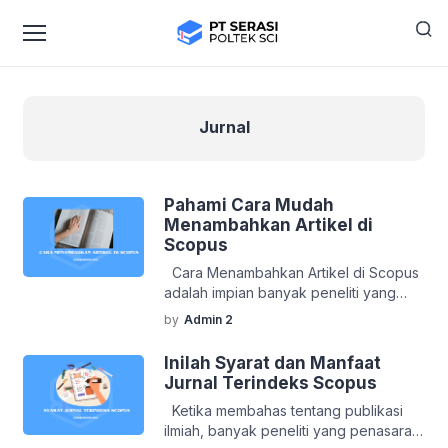
Jurnal
Pahami Cara Mudah
Menambahkan Artikel di
Scopus
Cara Menambahkan Artikel di Scopus
adalah impian banyak peneliti yang
ingin karyanya dibaca dan diakui di
by
Admin 2
seluruh penjuru dunia. Siapa sih yang
nggak mau? Nah, kalau kamu
Inilah Syarat dan Manfaat
penasaran gimana cara
Jurnal Terindeks Scopus
mewujudkannya, yuk kita bahas lebih
Ketika membahas tentang publikasi
dalam! Apa Itu Scopus Scopus
ilmiah, banyak peneliti yang penasaran
adalah salah satu database jurnal ilmiah