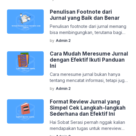
yang tersembunyi. Rasanya luar biasa
langkah yang bisa kamu ikuti […]
mengetahui bahwa ada sumber daya
Penulisan Footnote dari
yang dapat meningkatkan kualitas
Jurnal yang Baik dan Benar
penelitian saya. Apa itu jurnal terindeks
Penulisan footnote dari jurnal memang
Scopus, dan mengapa penting untuk
bisa membingungkan, terutama bagi
dunia akademis? Mari kita telusuri
yang baru pertama kali menulis
bersama! Apa Itu Jurnal Terindeks
by
Admin 2
makalah akademis. Saat pertama kali
Scopus? Jurnal terindeks Scopus
mencoba, rasanya seperti berhadapan
adalah […]
Cara Mudah Meresume Jurnal
dengan teka-teki yang rumit. Namun
dengan Efektif Ikuti Panduan
apa sih sebenarnya Footnote dari jurnal
Ini
itu? Mari kita bahas bersama dan cari
Cara meresume jurnal bukan hanya
tahu cara menyusunnya dengan benar.
tentang mencatat informasi, tetapi juga
Apa Itu Footnote Footnote adalah
memahami inti dari penelitian yang
catatan yang diletakkan di […]
by
Admin 2
dibaca. Mengapa ini penting? Karena
dengan meresume, kita bisa menyaring
Format Review Jurnal yang
informasi penting dan membuatnya
Simpel Cek Langkah-langkah
lebih mudah dicerna. Apa Itu Meresume
Sederhana dan Efektif Ini
Jurnal Meresume jurnal adalah proses
Hai Sobat Serasi pernah nggak kalian
menyusun ringkasan dari isi jurnal
mendapakan tugas untuk mereview
akademis atau penelitian. Ini mencakup
jurnal, tapi bingung mau mulai dari
pengenalan, tujuan, metodologi, hasil,