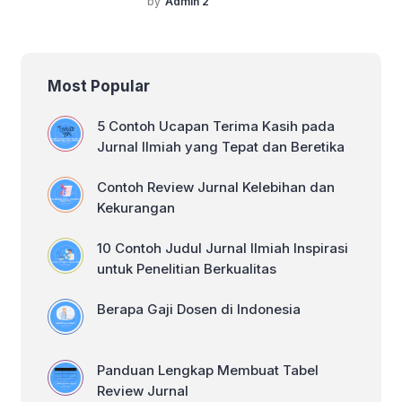
by
Admin 2
mana? Awalnya semangat karena diberi
dan […]
tanggung jawab, tapi setelah lihat
jurnalnya, malah pusing sendiri. Aku
juga pernah ada di posisi itu! Tapi
Most Popular
tenang, mereview jurnal itu sebenarnya
nggak sesulit yang kita bayangkan.
Asalkan kita tahu formatnya, semuanya
5 Contoh Ucapan Terima Kasih pada
jadi lebih […]
Jurnal Ilmiah yang Tepat dan Beretika
Contoh Review Jurnal Kelebihan dan
Kekurangan
10 Contoh Judul Jurnal Ilmiah Inspirasi
untuk Penelitian Berkualitas
Berapa Gaji Dosen di Indonesia
Panduan Lengkap Membuat Tabel
Review Jurnal