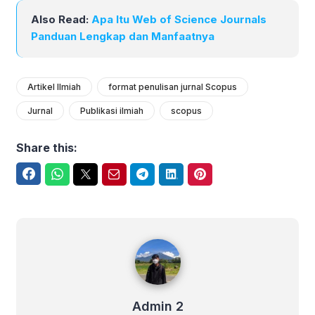
Also Read:
Apa Itu Web of Science Journals
Panduan Lengkap dan Manfaatnya
Artikel Ilmiah
format penulisan jurnal Scopus
Jurnal
Publikasi ilmiah
scopus
Share this:
Facebook
WhatsApp
Twitter
Email
Telegram
LinkedIn
Pinterest
Admin 2
Admin 2