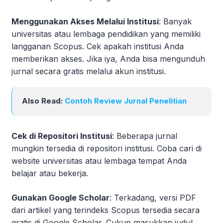
Menggunakan Akses Melalui Institusi
: Banyak
universitas atau lembaga pendidikan yang memiliki
langganan Scopus. Cek apakah institusi Anda
memberikan akses. Jika iya, Anda bisa mengunduh
jurnal secara gratis melalui akun institusi.
Also Read:
Contoh Review Jurnal Penelitian
Cek di Repositori Institusi
: Beberapa jurnal
mungkin tersedia di repositori institusi. Coba cari di
website universitas atau lembaga tempat Anda
belajar atau bekerja.
Gunakan Google Scholar
: Terkadang, versi PDF
dari artikel yang terindeks Scopus tersedia secara
gratis di Google Scholar. Cukup masukkan judul