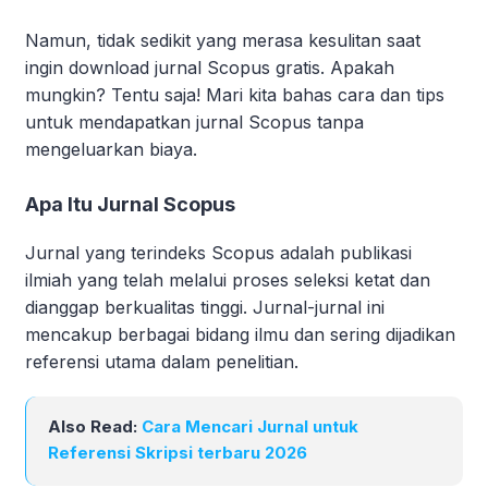
Namun, tidak sedikit yang merasa kesulitan saat
ingin download jurnal Scopus gratis. Apakah
mungkin? Tentu saja! Mari kita bahas cara dan tips
untuk mendapatkan jurnal Scopus tanpa
mengeluarkan biaya.
Apa Itu Jurnal Scopus
Jurnal yang terindeks Scopus adalah publikasi
ilmiah yang telah melalui proses seleksi ketat dan
dianggap berkualitas tinggi. Jurnal-jurnal ini
mencakup berbagai bidang ilmu dan sering dijadikan
referensi utama dalam penelitian.
Also Read:
Cara Mencari Jurnal untuk
Referensi Skripsi terbaru 2026