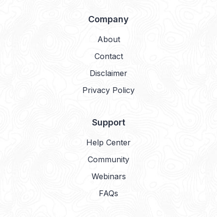
Company
About
Contact
Disclaimer
Privacy Policy
Support
Help Center
Community
Webinars
FAQs