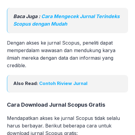
Baca Juga :
Cara Mengecek Jurnal Terindeks
Scopus dengan Mudah
Dengan akses ke jurnal Scopus, peneliti dapat
memperdalam wawasan dan mendukung karya
ilmiah mereka dengan data dan informasi yang
credible.
Also Read:
Contoh Riview Jurnal
Cara Download Jurnal Scopus Gratis
Mendapatkan akses ke jurnal Scopus tidak selalu
harus berbayar. Berikut beberapa cara untuk
download jurnal Scopus gratis: