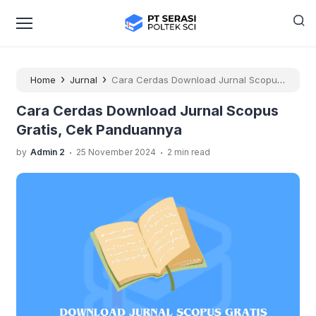
›
›
Home
Jurnal
Cara Cerdas Download Jurnal Scopus
Gratis, Cek Panduannya
Cara Cerdas Download Jurnal Scopus
Gratis, Cek Panduannya
.
.
by
Admin 2
25 November 2024
2 min read