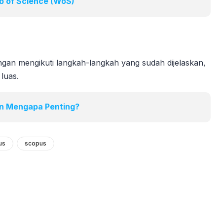
b of Science (WoS)
gan mengikuti langkah-langkah yang sudah dijelaskan,
luas.
an Mengapa Penting?
us
scopus