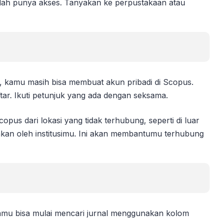
udah punya akses. Tanyakan ke perpustakaan atau
an, kamu masih bisa membuat akun pribadi di Scopus.
ftar. Ikuti petunjuk yang ada dengan seksama.
pus dari lokasi yang tidak terhubung, seperti di luar
kan oleh institusimu. Ini akan membantumu terhubung
kamu bisa mulai mencari jurnal menggunakan kolom