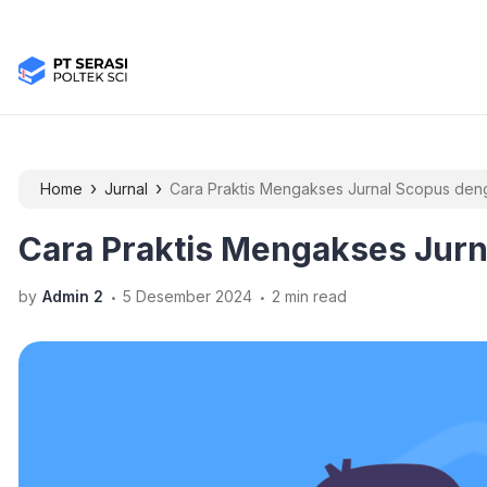
›
›
Home
Jurnal
Cara Praktis Mengakses Jurnal Scopus den
Cara Praktis Mengakses Jur
.
.
by
Admin 2
5 Desember 2024
2 min read