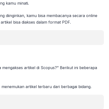
ang kamu minati.
ang diinginkan, kamu bisa membacanya secara online
rtikel bisa diakses dalam format PDF.
mengakses artikel di Scopus?” Berikut ini beberapa
menemukan artikel terbaru dari berbagai bidang.