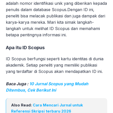
adalah nomor identifikasi unik yang diberikan kepada
penulis dalam database Scopus.Dengan ID ini,
peneliti bisa melacak publikasi dan juga dampak dari
karya-karya mereka. Mari kita simak langkah-
langkah untuk melihat ID Scopus dan memahami
betapa pentingnya informasi ini.
Apa itu ID Scopus
ID Scopus berfungsi seperti kartu identitas di dunia
akademik. Setiap peneliti yang memiliki publikasi
yang terdaftar di Scopus akan mendapatkan ID ini.
Baca Juga :
10 Jurnal Scopus yang Mudah
Ditembus, Cek Berikut Ini
Also Read:
Cara Mencari Jurnal untuk
Referensi Skripsi terbaru 2026