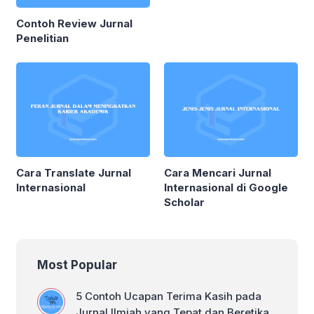
Contoh Review Jurnal
Penelitian
Cara Translate Jurnal
Cara Mencari Jurnal
Internasional
Internasional di Google
Scholar
Most Popular
5 Contoh Ucapan Terima Kasih pada
Jurnal Ilmiah yang Tepat dan Beretika