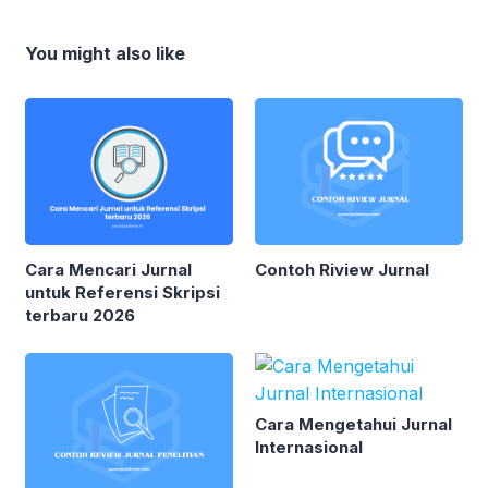
You might also like
Cara Mencari Jurnal
Contoh Riview Jurnal
untuk Referensi Skripsi
terbaru 2026
Cara Mengetahui Jurnal
Internasional