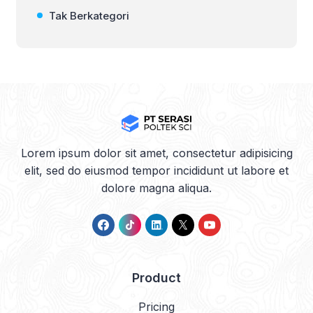
Tak Berkategori
Lorem ipsum dolor sit amet, consectetur adipisicing
elit, sed do eiusmod tempor incididunt ut labore et
dolore magna aliqua.
Product
Pricing