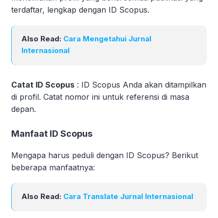
terdaftar, lengkap dengan ID Scopus.
Also Read:
Cara Mengetahui Jurnal
Internasional
Catat ID Scopus
: ID Scopus Anda akan ditampilkan
di profil. Catat nomor ini untuk referensi di masa
depan.
Manfaat ID Scopus
Mengapa harus peduli dengan ID Scopus? Berikut
beberapa manfaatnya:
Also Read:
Cara Translate Jurnal Internasional