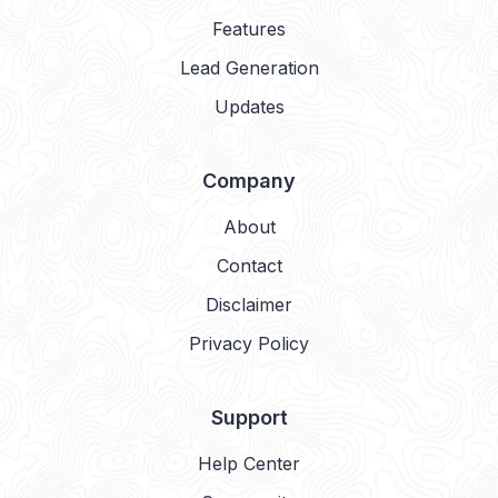
Features
Lead Generation
Updates
Company
About
Contact
Disclaimer
Privacy Policy
Support
Help Center